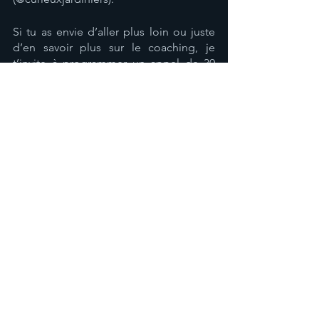
Si tu as envie d’aller plus loin ou juste 
d’en savoir plus sur le coaching, je 
t’invite à programmer un appel de 30 
minutes avec moi. Il te suffit juste de
cliquer sur ce lien, c’est rapide et 
gratuit.
Bonne introspection !
Voir tout
Posts récents