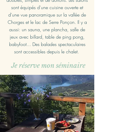
doubles, simples et de dortoirs. Les salons
sont équipés d'une cuisine ouverte et
d'une vue panoramique sur la vallée de
Chorges et le lac de Serre Ponçon. Il y a
aussi: un sauna, une plancha, salle de
jeux avec billard, table de ping pong,
babyfoot...
Des balades spectaculaires
sont accessibles depuis le chalet.
Je réserve mon séminaire