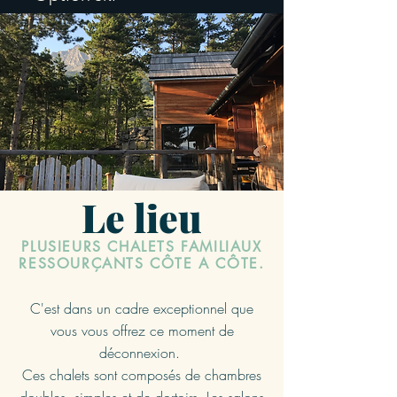
Le lieu
PLUSIEURS CHALETS FAMILIAUX
RESSOURÇANTS CÔTE A CÔTE.
C'est dans un cadre exceptionnel que
vous vous offrez ce moment de
déconnexion.
Ces chalets sont composés de chambres