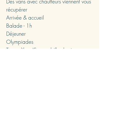
Des vans avec chauffeurs viennent vous
récupérer
Arrivée & accueil
Balade - 1h
Déjeuner
Olympiades
Temps libre (Sauna, billard, ping pong,
lecture)
Diner
Jour 2
Méditation ou footing (optionnel)
Petit déjeuner
Conférences d'un expert de sa
thématique (plusieurs thématiques
seront proposées)
Déjeuner puis c
offee talk
Activités selon la saison (Rafting, luge,