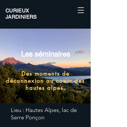
CURIEUX
JARDINIERS
Les séminaires
Des moments de
déconnexion au coeur des
hautes alpes.
Lieu : Hautes Alpes, lac de
Serre Ponçon