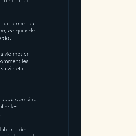
e de ce qu'il 
n qui permet au 
on, ce qui aide 
ités.
la vie met en 
 comment les 
a vie et de 
r chaque domaine 
fier les 
.
élaborer des 