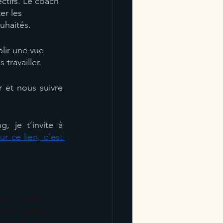
ctifs. Le coach 
er les 
uhaités.
lir une vue 
travailler.
 et nous suivre 
, je t’invite à 
ur ce lien, c’est 
aching de vie, 
des limites, 
ing de vie, 