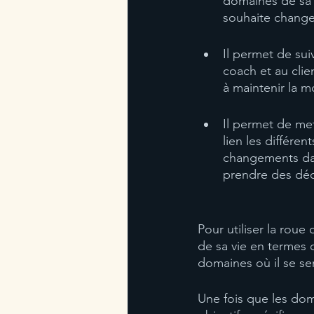
domaines de sa v
souhaite change
Il permet de suiv
coach et au clie
à maintenir la m
Il permet de met
lien les différe
changements dan
prendre des dé
Pour utiliser la roue
de sa vie en termes d
domaines où il se se
Une fois que les doma