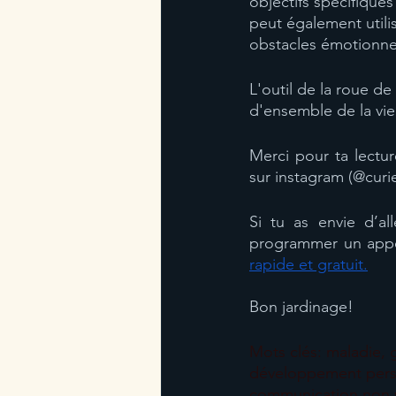
objectifs spécifiques
peut également utili
obstacles émotionne
L'outil de la roue de
d'ensemble de la vie 
Merci pour ta lectur
sur instagram (@curie
Si tu as envie d’all
programmer un appel 
rapide et gratuit.
Bon jardinage!
Mots clés: maladie, 
développement person
communication non vi