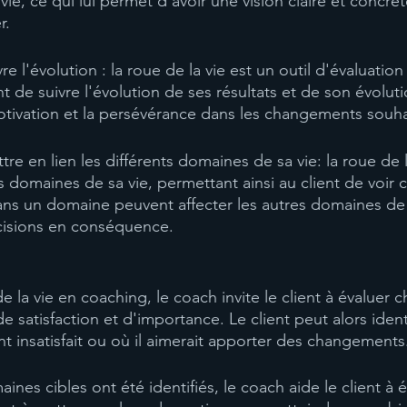
ie, ce qui lui permet d'avoir une vision claire et concrèt
r.
re l'évolution : la roue de la vie est un outil d'évaluatio
nt de suivre l'évolution de ses résultats et de son évoluti
otivation et la persévérance dans les changements souha
tre en lien les différents domaines de sa vie: la roue de 
nts domaines de sa vie, permettant ainsi au client de voir
s un domaine peuvent affecter les autres domaines de s
cisions en conséquence.
 de la vie en coaching, le coach invite le client à évalue
e satisfaction et d'importance. Le client peut alors identi
nt insatisfait ou où il aimerait apporter des changements
ines cibles ont été identifiés, le coach aide le client à 