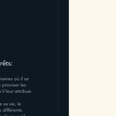
rêts:
aines où il se 
prioriser les 
l leur attribue.
 sa vie, le 
s différents 