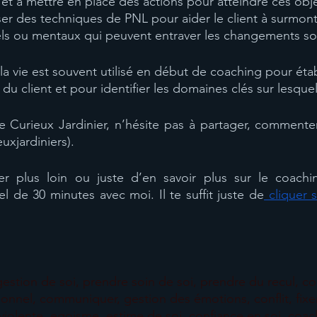
 et à mettre en place des actions pour atteindre ces obje
ser des techniques de PNL pour aider le client à surmont
ls ou mentaux qui peuvent entraver les changements so
 la vie est souvent utilisé en début de coaching pour étab
du client et pour identifier les domaines clés sur lesquels 
e Curieux Jardinier, n’hésite pas à partager, commenter
uxjardiniers).
er plus loin ou juste d’en savoir plus sur le coaching
de 30 minutes avec moi. Il te suffit juste de
 cliquer s
gestion de soi, prendre soin de soi, prendre du recul, co
nel, communiquer, gestion des émotions, conflit, fixer 
olente, egoisme, estime de soi, confiance en soi, coach