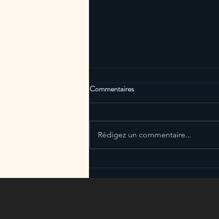
Comment arrêter de courir après
Commentaires
le temps?
Il peut être difficile d'arrêter de
courir après le temps, mais voici
Rédigez un commentaire...
quelques idées qui peuvent vous
aider : Faites une liste de vos...