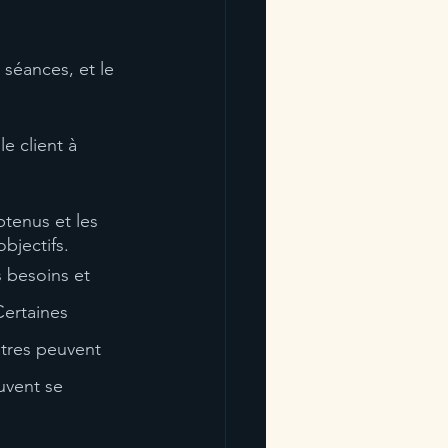
 séances, et le 
e client à 
btenus et les 
objectifs.
 besoins et 
Certaines 
tres peuvent 
uvent se 