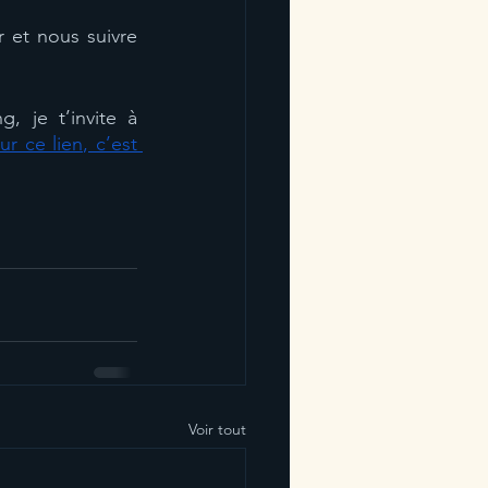
 et nous suivre 
, je t’invite à 
ur ce lien, c’est 
Voir tout