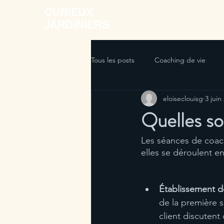
CURIEUX
JARDINIERS
Tous les posts
Coaching de vie
eloiseclouisg
3 juin
Quelles so
Les séances de coac
elles se déroulent en
Établissement de
de la première s
client discutent 