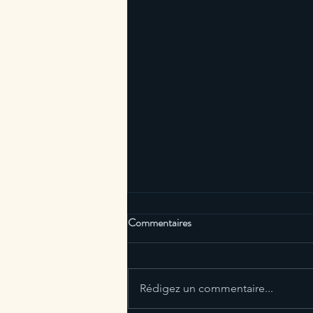
Comment arrêter de courir après
Commentaires
le temps?
Il peut être difficile d'arrêter de
courir après le temps, mais voici
Rédigez un commentaire...
quelques idées qui peuvent vous