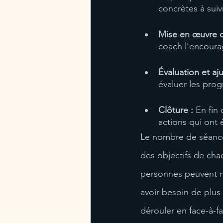
concrètes à suiv
Mise en œuvre 
coach l'encourag
Évaluation et aj
évaluer les progr
Clôture :
 En fin
actions qui ont é
Le nombre de séances
des objectifs de cha
personnes peuvent n
avoir besoin de plus
dérouler en face-à-fa