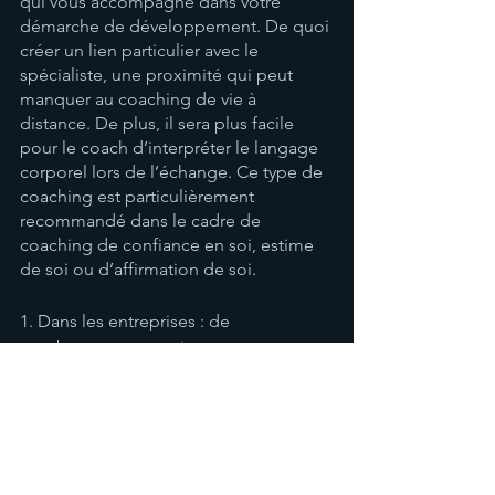
qui vous accompagne dans votre 
démarche de développement. De quoi 
créer un lien particulier avec le 
spécialiste, une proximité qui peut 
manquer au coaching de vie à 
distance. De plus, il sera plus facile 
pour le coach d’interpréter le langage 
corporel lors de l’échange. Ce type de 
coaching est particulièrement 
recommandé dans le cadre de 
coaching de confiance en soi, estime 
de soi ou d’affirmation de soi.
1. Dans les entreprises : de 
nombreuses entreprises proposent 
des services de coaching pour leurs 
employés. Ces coachs peuvent aider 
les employés à atteindre des objectifs 
professionnels spécifiques ou à 
résoudre des problèmes 