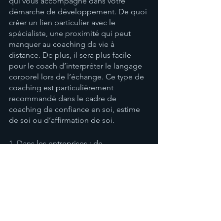
qui vous accompagne dans votre 
démarche de développement. De quoi 
créer un lien particulier avec le 
spécialiste, une proximité qui peut 
manquer au coaching de vie à 
distance. De plus, il sera plus facile 
pour le coach d’interpréter le langage 
corporel lors de l’échange. Ce type de 
coaching est particulièrement 
recommandé dans le cadre de 
coaching de confiance en soi, estime 
de soi ou d’affirmation de soi.
1. Dans les entreprises : de 
nombreuses entreprises proposent 
des services de coaching pour leurs 
employés. Ces coachs peuvent aider 
les employés à atteindre des objectifs 
professionnels spécifiques ou à 
résoudre des problèmes 